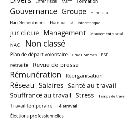
Divers
Enfer fiscal
Formation
FASTT
Gouvernance
Groupe
Handicap
Harcèlement moral
Humour
Informatique
IA
juridique
Management
Mouvement social
Non classé
NAO
Plan de départ volontaire
PSE
Prud'Hommes
Revue de presse
retraite
Rémunération
Réorganisation
Réseau
Salaires
Santé au travail
Souffrance au travail
Stress
Temps de travail
Travail temporaire
Télétravail
Élections professionnelles