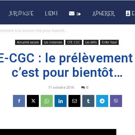
JURIDIQUE
LIENS
ADHERER
E
èvement à la source c’est pour bientôt…
Actualité sociale
Les instances
CFE CGC
Les défis
Enfer fiscal
-CGC : le prélèvement 
c’est pour bientôt…
11 octobre 2016
0