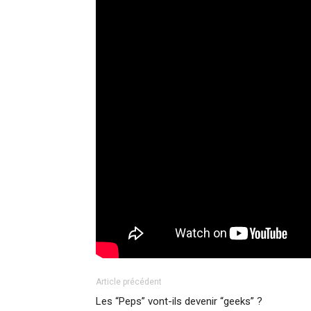
Article précédent
Les “Peps” vont-ils devenir “geeks” ?