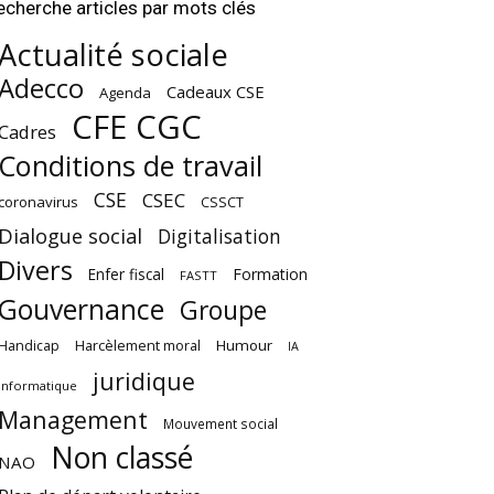
echerche articles par mots clés
Actualité sociale
Adecco
Cadeaux CSE
Agenda
CFE CGC
Cadres
Conditions de travail
CSE
CSEC
coronavirus
CSSCT
Dialogue social
Digitalisation
Divers
Enfer fiscal
Formation
FASTT
Gouvernance
Groupe
Harcèlement moral
Humour
Handicap
IA
juridique
Informatique
Management
Mouvement social
Non classé
NAO