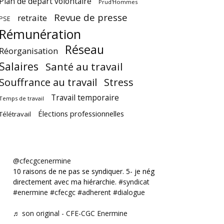
Plan de départ volontaire
Prud'Hommes
Revue de presse
retraite
PSE
Rémunération
Réseau
Réorganisation
Salaires
Santé au travail
Souffrance au travail
Stress
Travail temporaire
Temps de travail
Élections professionnelles
Télétravail
@cfecgcenermine
10 raisons de ne pas se syndiquer. 5- je négocie
directement avec ma hiérarchie.
#syndicat
#enermine
#cfecgc
#adherent
#dialogue
♬ son original - CFE-CGC Enermine