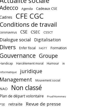
Actualité sociale
Adecco
Cadeaux CSE
Agenda
CFE CGC
Cadres
Conditions de travail
CSE
CSEC
coronavirus
CSSCT
Dialogue social
Digitalisation
Divers
Enfer fiscal
Formation
FASTT
Gouvernance
Groupe
Harcèlement moral
Humour
Handicap
IA
juridique
Informatique
Management
Mouvement social
Non classé
NAO
Plan de départ volontaire
Prud'Hommes
Revue de presse
retraite
PSE