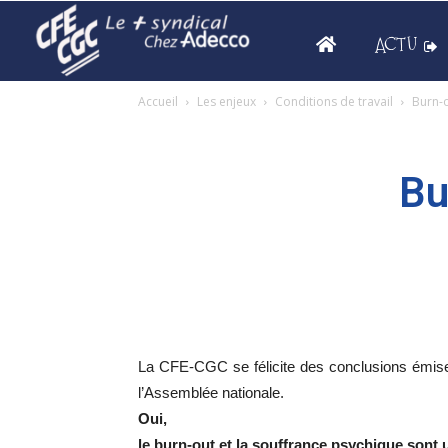
ACTU
Accueil
Les enjeux
Conditions de travail
Burn-o
Bu
La CFE-CGC se félicite des conclusions émises
l’Assemblée nationale.
Oui,
le burn-out et la souffrance psychique sont