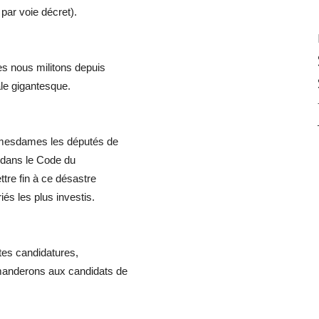
par voie décret).
s nous militons depuis
le gigantesque.
t mesdames les députés de
r dans le Code du
ttre fin à ce désastre
iés les plus investis.
entes candidatures,
manderons aux candidats de