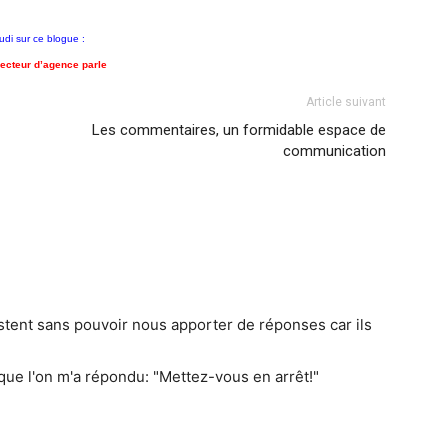
udi sur ce blogue :
ecteur d’ag
enc
e parle
Article suivant
Les commentaires, un formidable espace de
communication
stent sans pouvoir nous apporter de réponses car ils
e que l'on m'a répondu: "Mettez-vous en arrêt!"