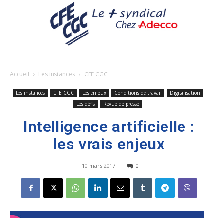
Accueil
Les instances
CFE CGC
Les instances
CFE CGC
Les enjeux
Conditions de travail
Digitalisation
Les défis
Revue de presse
Intelligence artificielle :
les vrais enjeux
10 mars 2017
0