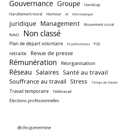
Gouvernance
Groupe
Handicap
Harcèlement moral
Humour
Informatique
IA
juridique
Management
Mouvement social
Non classé
NAO
Plan de départ volontaire
PSE
Prud'Hommes
Revue de presse
retraite
Rémunération
Réorganisation
Réseau
Salaires
Santé au travail
Souffrance au travail
Stress
Temps de travail
Travail temporaire
Télétravail
Élections professionnelles
@cfecgcenermine