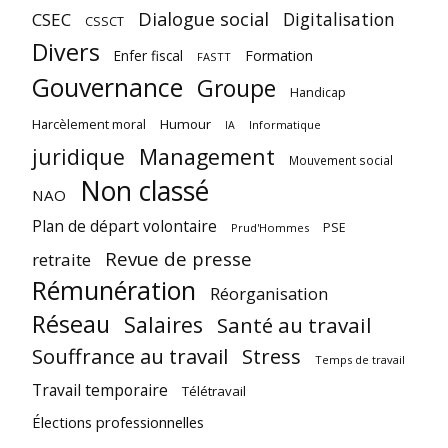
Dialogue social
Digitalisation
CSEC
CSSCT
Divers
Enfer fiscal
Formation
FASTT
Gouvernance
Groupe
Handicap
Harcèlement moral
Humour
Informatique
IA
juridique
Management
Mouvement social
Non classé
NAO
Plan de départ volontaire
PSE
Prud'Hommes
Revue de presse
retraite
Rémunération
Réorganisation
Réseau
Salaires
Santé au travail
Souffrance au travail
Stress
Temps de travail
Travail temporaire
Télétravail
Élections professionnelles