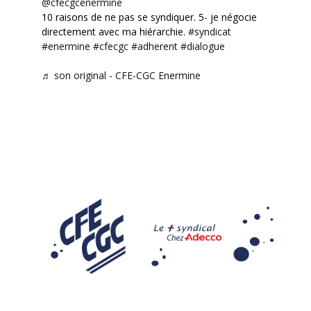
@cfecgcenermine
10 raisons de ne pas se syndiquer. 5- je négocie
directement avec ma hiérarchie.
#syndicat
#enermine
#cfecgc
#adherent
#dialogue
♬ son original - CFE-CGC Enermine