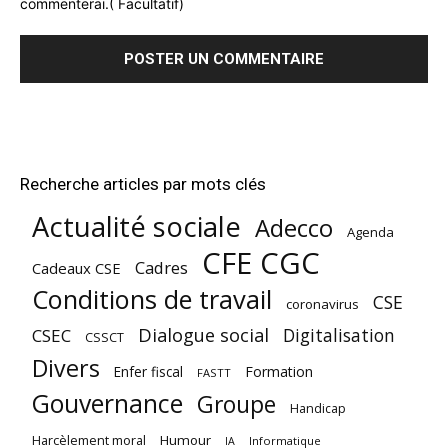
commenterai.( Facultatif)
Recherche articles par mots clés
Actualité sociale
Adecco
Agenda
CFE CGC
Cadres
Cadeaux CSE
Conditions de travail
CSE
coronavirus
Dialogue social
Digitalisation
CSEC
CSSCT
Divers
Enfer fiscal
Formation
FASTT
Gouvernance
Groupe
Handicap
Harcèlement moral
Humour
Informatique
IA