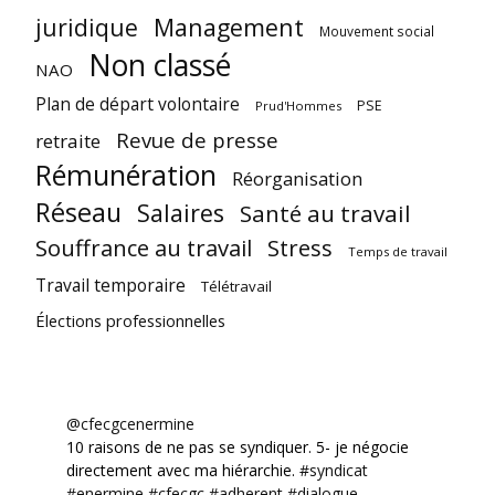
juridique
Management
Mouvement social
Non classé
NAO
Plan de départ volontaire
PSE
Prud'Hommes
Revue de presse
retraite
Rémunération
Réorganisation
Réseau
Salaires
Santé au travail
Souffrance au travail
Stress
Temps de travail
Travail temporaire
Télétravail
Élections professionnelles
@cfecgcenermine
10 raisons de ne pas se syndiquer. 5- je négocie
directement avec ma hiérarchie.
#syndicat
#enermine
#cfecgc
#adherent
#dialogue