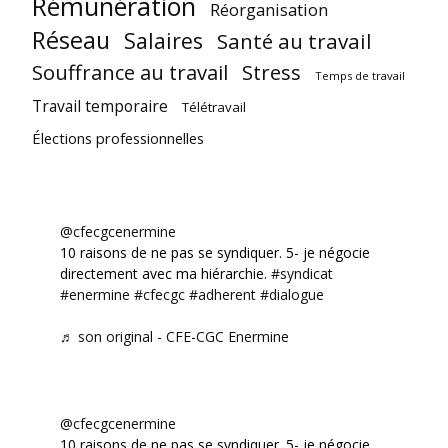
Rémunération
Réorganisation
Réseau
Salaires
Santé au travail
Souffrance au travail
Stress
Temps de travail
Travail temporaire
Télétravail
Élections professionnelles
@cfecgcenermine
10 raisons de ne pas se syndiquer. 5- je négocie
directement avec ma hiérarchie.
#syndicat
#enermine
#cfecgc
#adherent
#dialogue
♬ son original - CFE-CGC Enermine
@cfecgcenermine
10 raisons de ne pas se syndiquer. 5- je négocie