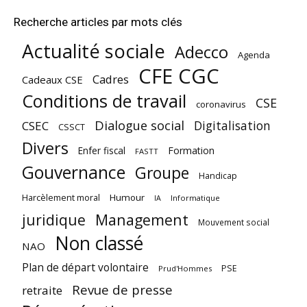
Recherche articles par mots clés
Actualité sociale
Adecco
Agenda
CFE CGC
Cadres
Cadeaux CSE
Conditions de travail
CSE
coronavirus
Dialogue social
Digitalisation
CSEC
CSSCT
Divers
Enfer fiscal
Formation
FASTT
Gouvernance
Groupe
Handicap
Harcèlement moral
Humour
Informatique
IA
juridique
Management
Mouvement social
Non classé
NAO
Plan de départ volontaire
PSE
Prud'Hommes
Revue de presse
retraite