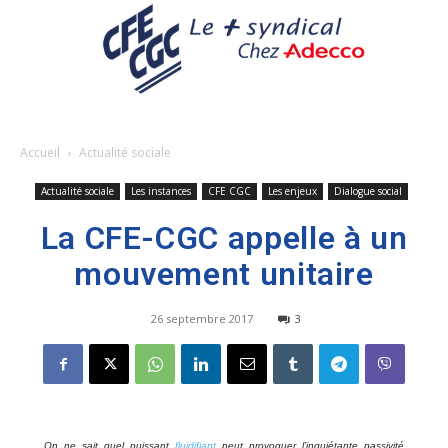
Accueil
Actualité sociale
Actualité sociale
Les instances
CFE CGC
Les enjeux
Dialogue social
La CFE-CGC appelle à un
mouvement unitaire
26 septembre 2017
3
On ne sait quel puissant
fluidifiant
peut provoquer l’inquiétante passivité