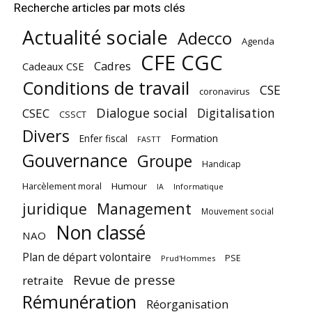
Recherche articles par mots clés
Actualité sociale
Adecco
Agenda
CFE CGC
Cadres
Cadeaux CSE
Conditions de travail
CSE
coronavirus
Dialogue social
Digitalisation
CSEC
CSSCT
Divers
Enfer fiscal
Formation
FASTT
Gouvernance
Groupe
Handicap
Harcèlement moral
Humour
Informatique
IA
juridique
Management
Mouvement social
Non classé
NAO
Plan de départ volontaire
PSE
Prud'Hommes
Revue de presse
retraite
Rémunération
Réorganisation