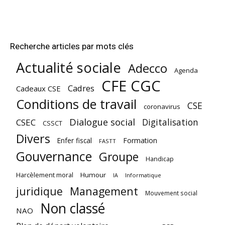
Recherche articles par mots clés
Actualité sociale
Adecco
Agenda
CFE CGC
Cadres
Cadeaux CSE
Conditions de travail
CSE
coronavirus
Dialogue social
Digitalisation
CSEC
CSSCT
Divers
Enfer fiscal
Formation
FASTT
Gouvernance
Groupe
Handicap
Harcèlement moral
Humour
Informatique
IA
juridique
Management
Mouvement social
Non classé
NAO