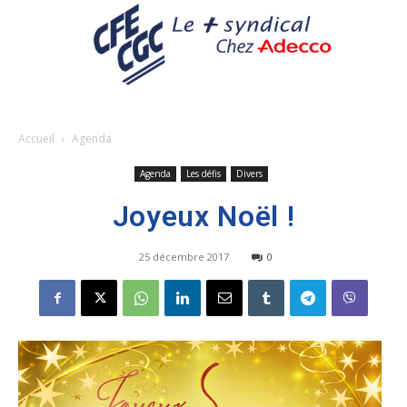
Accueil
Agenda
Agenda
Les défis
Divers
Joyeux Noël !
25 décembre 2017
0