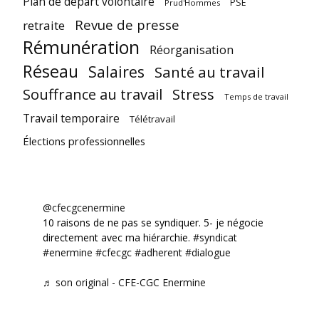
Plan de départ volontaire
PSE
Prud'Hommes
Revue de presse
retraite
Rémunération
Réorganisation
Réseau
Salaires
Santé au travail
Souffrance au travail
Stress
Temps de travail
Travail temporaire
Télétravail
Élections professionnelles
@cfecgcenermine
10 raisons de ne pas se syndiquer. 5- je négocie
directement avec ma hiérarchie.
#syndicat
#enermine
#cfecgc
#adherent
#dialogue
♬ son original - CFE-CGC Enermine