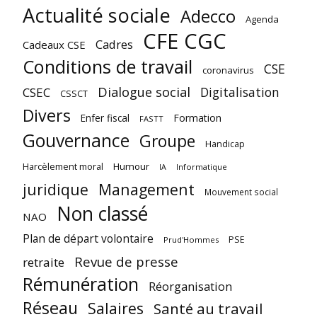
Actualité sociale
Adecco
Agenda
CFE CGC
Cadres
Cadeaux CSE
Conditions de travail
CSE
coronavirus
Dialogue social
Digitalisation
CSEC
CSSCT
Divers
Enfer fiscal
Formation
FASTT
Gouvernance
Groupe
Handicap
Harcèlement moral
Humour
Informatique
IA
juridique
Management
Mouvement social
Non classé
NAO
Plan de départ volontaire
PSE
Prud'Hommes
Revue de presse
retraite
Rémunération
Réorganisation
Réseau
Salaires
Santé au travail