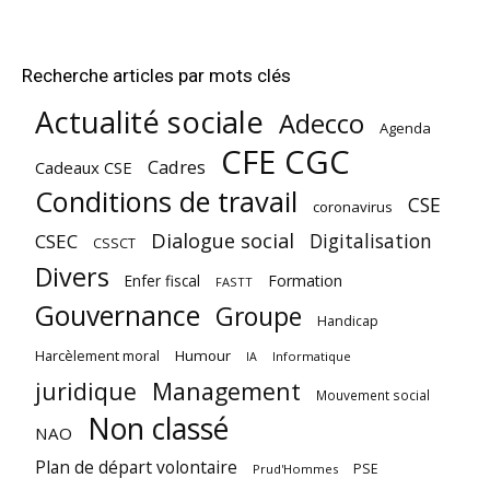
Recherche articles par mots clés
Actualité sociale
Adecco
Agenda
CFE CGC
Cadres
Cadeaux CSE
Conditions de travail
CSE
coronavirus
Dialogue social
Digitalisation
CSEC
CSSCT
Divers
Enfer fiscal
Formation
FASTT
Gouvernance
Groupe
Handicap
Harcèlement moral
Humour
Informatique
IA
juridique
Management
Mouvement social
Non classé
NAO
Plan de départ volontaire
PSE
Prud'Hommes