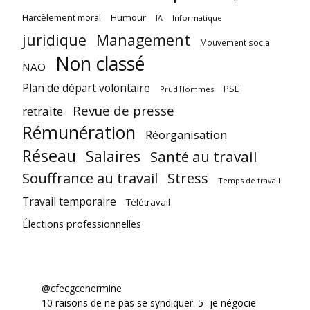
Harcèlement moral
Humour
Informatique
IA
juridique
Management
Mouvement social
Non classé
NAO
Plan de départ volontaire
PSE
Prud'Hommes
Revue de presse
retraite
Rémunération
Réorganisation
Réseau
Salaires
Santé au travail
Souffrance au travail
Stress
Temps de travail
Travail temporaire
Télétravail
Élections professionnelles
@cfecgcenermine
10 raisons de ne pas se syndiquer. 5- je négocie