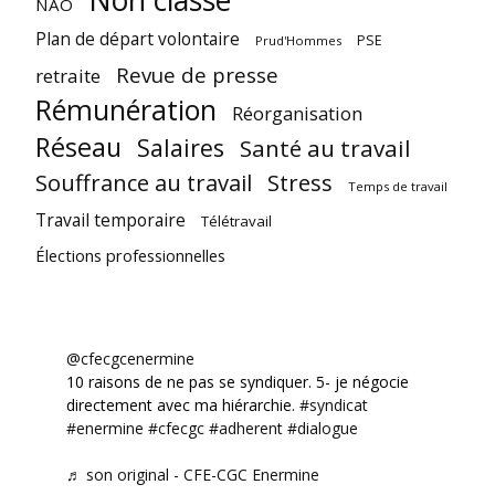
Non classé
NAO
Plan de départ volontaire
PSE
Prud'Hommes
Revue de presse
retraite
Rémunération
Réorganisation
Réseau
Salaires
Santé au travail
Souffrance au travail
Stress
Temps de travail
Travail temporaire
Télétravail
Élections professionnelles
@cfecgcenermine
10 raisons de ne pas se syndiquer. 5- je négocie
directement avec ma hiérarchie.
#syndicat
#enermine
#cfecgc
#adherent
#dialogue
♬ son original - CFE-CGC Enermine