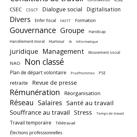
Dialogue social
Digitalisation
CSEC
CSSCT
Divers
Enfer fiscal
Formation
FASTT
Gouvernance
Groupe
Handicap
Harcèlement moral
Humour
Informatique
IA
juridique
Management
Mouvement social
Non classé
NAO
Plan de départ volontaire
PSE
Prud'Hommes
Revue de presse
retraite
Rémunération
Réorganisation
Réseau
Salaires
Santé au travail
Souffrance au travail
Stress
Temps de travail
Travail temporaire
Télétravail
Élections professionnelles