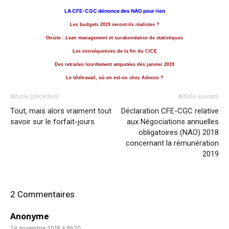
LA CFE-CGC dénonce des NAO pour rien
Les budgets
2019 seront-ils réalistes ?
Onsite :
Lean
management et surabondance de statistiques
Les conséquences de la fin du CICE
Des retraites lourdement amputées dès janvier 2019
Le télétravail, où en est-on chez Adecco ?
Article précédent
Article suivant
Tout, mais alors vraiment tout
Déclaration CFE-CGC relative
savoir sur le forfait-jours
aux Négociations annuelles
obligatoires (NAO) 2018
concernant la rémunération
2019
2 Commentaires
Anonyme
24 novembre 2018 à 8h20