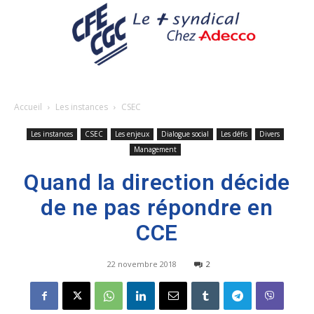
Accueil
Les instances
CSEC
Les instances
CSEC
Les enjeux
Dialogue social
Les défis
Divers
Management
Quand la direction décide
de ne pas répondre en
CCE
22 novembre 2018
2