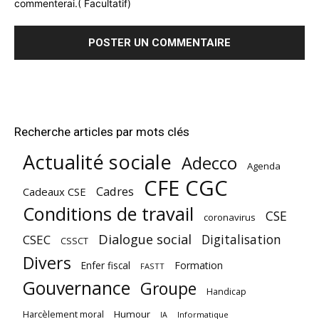
commenterai.( Facultatif)
Recherche articles par mots clés
Actualité sociale
Adecco
Agenda
CFE CGC
Cadres
Cadeaux CSE
Conditions de travail
CSE
coronavirus
Dialogue social
Digitalisation
CSEC
CSSCT
Divers
Enfer fiscal
Formation
FASTT
Gouvernance
Groupe
Handicap
Harcèlement moral
Humour
Informatique
IA