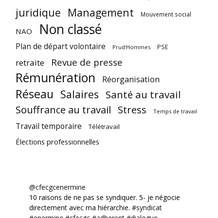
juridique
Management
Mouvement social
Non classé
NAO
Plan de départ volontaire
PSE
Prud'Hommes
Revue de presse
retraite
Rémunération
Réorganisation
Réseau
Salaires
Santé au travail
Souffrance au travail
Stress
Temps de travail
Travail temporaire
Télétravail
Élections professionnelles
@cfecgcenermine
10 raisons de ne pas se syndiquer. 5- je négocie
directement avec ma hiérarchie.
#syndicat
#enermine
#cfecgc
#adherent
#dialogue