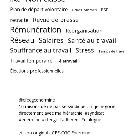
Plan de départ volontaire
PSE
Prud'Hommes
Revue de presse
retraite
Rémunération
Réorganisation
Réseau
Salaires
Santé au travail
Souffrance au travail
Stress
Temps de travail
Travail temporaire
Télétravail
Élections professionnelles
@cfecgcenermine
10 raisons de ne pas se syndiquer. 5- je négocie
directement avec ma hiérarchie.
#syndicat
#enermine
#cfecgc
#adherent
#dialogue
♬ son original - CFE-CGC Enermine