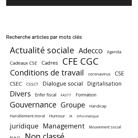
Recherche articles par mots clés
Actualité sociale
Adecco
Agenda
CFE CGC
Cadres
Cadeaux CSE
Conditions de travail
CSE
coronavirus
Dialogue social
Digitalisation
CSEC
CSSCT
Divers
Enfer fiscal
Formation
FASTT
Gouvernance
Groupe
Handicap
Harcèlement moral
Humour
Informatique
IA
juridique
Management
Mouvement social
Non classé
NAO