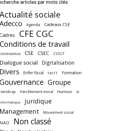
echerche articles par mots clés
Actualité sociale
Adecco
Cadeaux CSE
Agenda
CFE CGC
Cadres
Conditions de travail
CSE
CSEC
coronavirus
CSSCT
Dialogue social
Digitalisation
Divers
Enfer fiscal
Formation
FASTT
Gouvernance
Groupe
Harcèlement moral
Humour
Handicap
IA
juridique
Informatique
Management
Mouvement social
Non classé
NAO