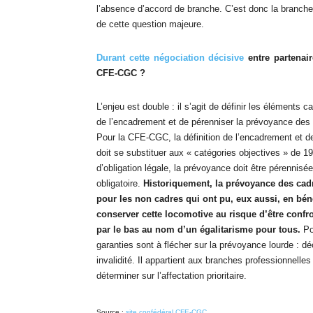
l’absence d’accord de branche. C’est donc la branche 
de cette question majeure.
Durant cette négociation décisive
entre partenair
CFE-CGC ?
L’enjeu est double : il s’agit de définir les éléments c
de l’encadrement et de pérenniser la prévoyance des 
Pour la CFE-CGC, la définition de l’encadrement et d
doit se substituer aux « catégories objectives » de 1
d’obligation légale, la prévoyance doit être pérennisé
obligatoire.
Historiquement, la prévoyance des cad
pour les non cadres qui ont pu, eux aussi, en bénéf
conserver cette locomotive au risque d’être confr
par le bas au nom d’un égalitarisme pour tous.
Po
garanties sont à flécher sur la prévoyance lourde : dé
invalidité. Il appartient aux branches professionnelles
déterminer sur l’affectation prioritaire.
Source :
site confédéral CFE-CGC