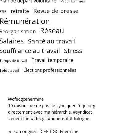
Plan de départ volontaire
Prud'Hommes
Revue de presse
retraite
PSE
Rémunération
Réseau
Réorganisation
Salaires
Santé au travail
Souffrance au travail
Stress
Travail temporaire
Temps de travail
Élections professionnelles
Télétravail
@cfecgcenermine
10 raisons de ne pas se syndiquer. 5- je négocie
directement avec ma hiérarchie.
#syndicat
#enermine
#cfecgc
#adherent
#dialogue
♬ son original - CFE-CGC Enermine