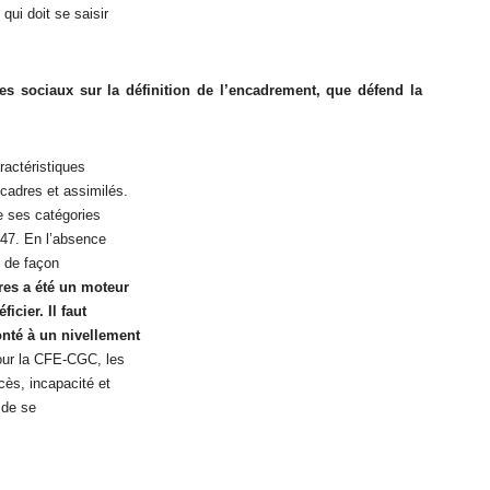
qui doit se saisir
es sociaux sur la définition de l’encadrement, que défend la
aractéristiques
cadres et assimilés.
e ses catégories
947. En l’absence
e de façon
res a été un moteur
icier. Il faut
onté à un nivellement
ur la CFE-CGC, les
cès, incapacité et
 de se