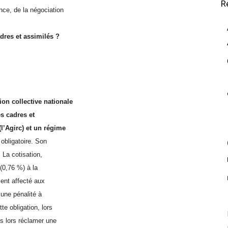
R
ce, de la négociation
.
dres et assimilés ?
on collective nationale
s cadres et
l’Agirc) et un régime
 obligatoire. Son
 La cotisation,
 (0,76 %) à la
ent affecté aux
t une pénalité à
e obligation, lors
s lors réclamer une