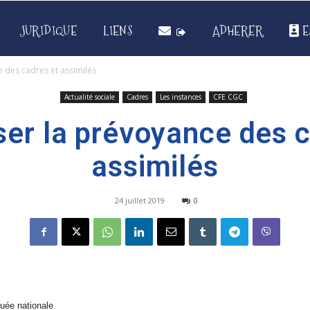
JURIDIQUE
LIENS
ADHERER
E
 des cadres et assimilés
Actualité sociale
Cadres
Les instances
CFE CGC
ser la prévoyance des c
assimilés
24 juillet 2019
0
guée nationale