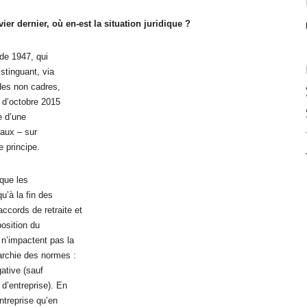
ier dernier, où en-est la situation juridique ?
de 1947, qui
istinguant, via
 des non cadres,
) d’octobre 2015
e d’une
iaux – sur
 principe.
 que les
u’à la fin des
ccords de retraite et
osition du
n’impactent pas la
archie des normes :
ative (sauf
d’entreprise). En
ntreprise qu’en