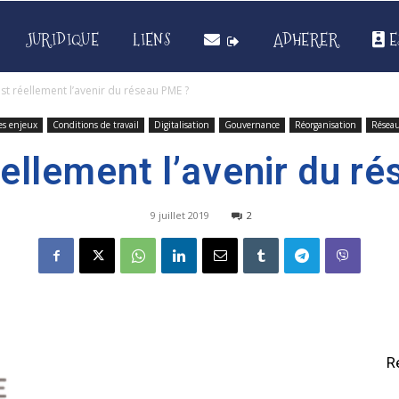
JURIDIQUE
LIENS
ADHERER
E
st réellement l’avenir du réseau PME ?
es enjeux
Conditions de travail
Digitalisation
Gouvernance
Réorganisation
Résea
éellement l’avenir du r
9 juillet 2019
2
R