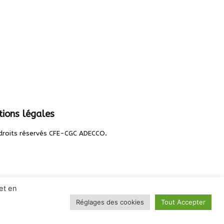
ions légales
.
droits réservés CFE-CGC ADECCO
et en
Réglages des cookies
Tout Accepter