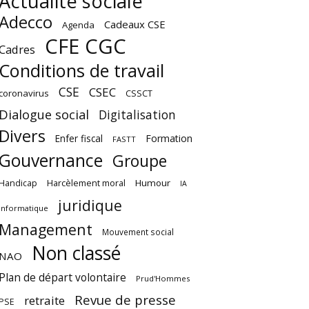
Actualité sociale
Adecco
Cadeaux CSE
Agenda
CFE CGC
Cadres
Conditions de travail
CSE
CSEC
coronavirus
CSSCT
Dialogue social
Digitalisation
Divers
Enfer fiscal
Formation
FASTT
Gouvernance
Groupe
Harcèlement moral
Humour
Handicap
IA
juridique
Informatique
Management
Mouvement social
Non classé
NAO
Plan de départ volontaire
Prud'Hommes
Revue de presse
retraite
PSE