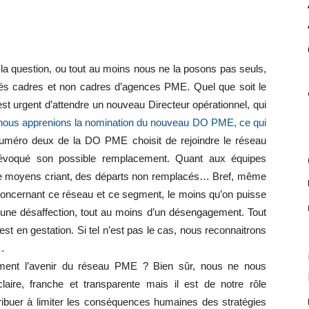
a question, ou tout au moins nous ne la posons pas seuls,
iés cadres et non cadres d’agences PME. Quel que soit le
l est urgent d’attendre un nouveau Directeur opérationnel, qui
nous apprenions la nomination du nouveau DO PME, ce qui
numéro deux de la DO PME choisit de rejoindre le réseau
 évoqué son possible remplacement. Quant aux équipes
 de moyens criant, des départs non remplacés… Bref, même
re concernant ce réseau et ce segment, le moins qu’on puisse
 d’une désaffection, tout au moins d’un désengagement. Tout
st en gestation. Si tel n’est pas le cas, nous reconnaitrons
s…
llement l’avenir du réseau PME ? Bien sûr, nous ne nous
ire, franche et transparente mais il est de notre rôle
tribuer à limiter les conséquences humaines des stratégies