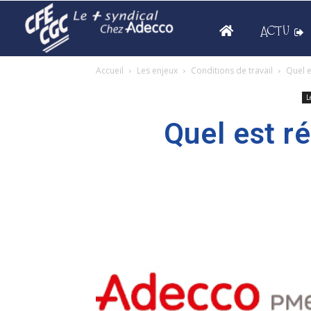
ACTU
Accueil
Les enjeux
Conditions de travail
Quel e
L
Quel est r