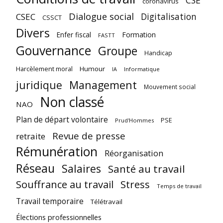
CSE
coronavirus
Dialogue social
Digitalisation
CSEC
CSSCT
Divers
Enfer fiscal
Formation
FASTT
Gouvernance
Groupe
Handicap
Harcèlement moral
Humour
Informatique
IA
juridique
Management
Mouvement social
Non classé
NAO
Plan de départ volontaire
PSE
Prud'Hommes
Revue de presse
retraite
Rémunération
Réorganisation
Réseau
Salaires
Santé au travail
Souffrance au travail
Stress
Temps de travail
Travail temporaire
Télétravail
Élections professionnelles