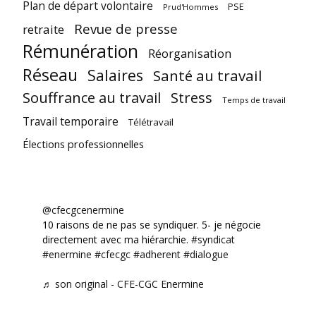
Plan de départ volontaire
PSE
Prud'Hommes
Revue de presse
retraite
Rémunération
Réorganisation
Réseau
Salaires
Santé au travail
Souffrance au travail
Stress
Temps de travail
Travail temporaire
Télétravail
Élections professionnelles
@cfecgcenermine
10 raisons de ne pas se syndiquer. 5- je négocie
directement avec ma hiérarchie.
#syndicat
#enermine
#cfecgc
#adherent
#dialogue
♬ son original - CFE-CGC Enermine