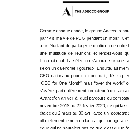
Comme chaque année, le groupe Adecco renouve
par “Vis ma vie de PDG pendant un mois”. Cet
à un étudiant de partager le quotidien de not
une multitude de réunions et rendez-vous 
l’international. La sélection s’appuie sur une
selon un calendrier rigoureux. Ensuite, au mêm
CEO nationaux pourront concourir, dès septe
“CEO for One Month” mais “over the world” cet
s’avérer particulièrement formateur à qui saura en
Avant d’en arriver là, quel parcours du combatta
novembre 2019 au 27 février 2020, ce qui lai
étalée du 2 mars au 30 avril avec un “
bootcam
officiellement le nom du lauréat qui partagera le
ceux qui ne sauraient pas ce que c’est qu’un “