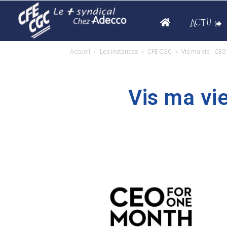
ACTU
Accueil
Les instances
CFE CGC
Vis ma vie : CE
Vis ma vi