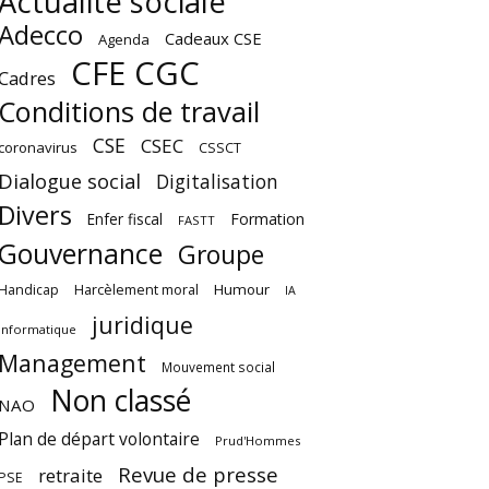
Actualité sociale
Adecco
Cadeaux CSE
Agenda
CFE CGC
Cadres
Conditions de travail
CSE
CSEC
coronavirus
CSSCT
Dialogue social
Digitalisation
Divers
Enfer fiscal
Formation
FASTT
Gouvernance
Groupe
Harcèlement moral
Humour
Handicap
IA
juridique
Informatique
Management
Mouvement social
Non classé
NAO
Plan de départ volontaire
Prud'Hommes
Revue de presse
retraite
PSE