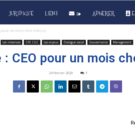
JURIDIQUE
LIENS
ADHERER
E
O pour un mois chez Adecco
Les instances
CFE CGC
Les enjeux
Dialogue social
Gouvernance
Management
e : CEO pour un mois c
24 février 2020
1
R