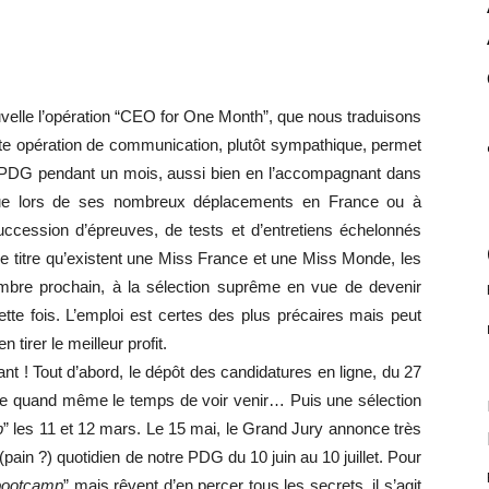
lle l’opération “CEO for One Month”, que nous traduisons
te opération de communication, plutôt sympathique, permet
re PDG pendant un mois, aussi bien en l’accompagnant dans
que lors de ses nombreux déplacements en France ou à
 succession d’épreuves, de tests et d’entretiens échelonnés
e titre qu’existent une Miss France et une Miss Monde, les
mbre prochain, à la sélection suprême en vue de devenir
te fois. L’emploi est certes des plus précaires mais peut
 tirer le meilleur profit.
nt ! Tout d’abord, le dépôt des candidatures en ligne, du 27
sse quand même le temps de voir venir… Puis une sélection
p
” les 11 et 12 mars. Le 15 mai, le Grand Jury annonce très
 (pain ?) quotidien de notre PDG du 10 juin au 10 juillet. Pour
bootcamp
” mais rêvent d’en percer tous les secrets, il s’agit