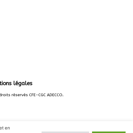
ions légales
.
droits réservés CFE-CGC ADECCO
et en