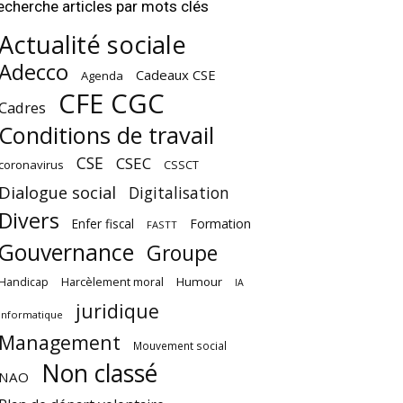
echerche articles par mots clés
Actualité sociale
Adecco
Cadeaux CSE
Agenda
CFE CGC
Cadres
Conditions de travail
CSE
CSEC
coronavirus
CSSCT
Dialogue social
Digitalisation
Divers
Enfer fiscal
Formation
FASTT
Gouvernance
Groupe
Harcèlement moral
Humour
Handicap
IA
juridique
Informatique
Management
Mouvement social
Non classé
NAO