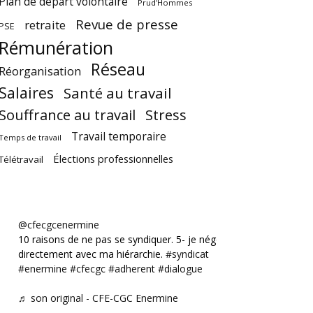
Plan de départ volontaire
Prud'Hommes
Revue de presse
retraite
PSE
Rémunération
Réseau
Réorganisation
Salaires
Santé au travail
Souffrance au travail
Stress
Travail temporaire
Temps de travail
Élections professionnelles
Télétravail
@cfecgcenermine
10 raisons de ne pas se syndiquer. 5- je négocie
directement avec ma hiérarchie.
#syndicat
#enermine
#cfecgc
#adherent
#dialogue
♬ son original - CFE-CGC Enermine