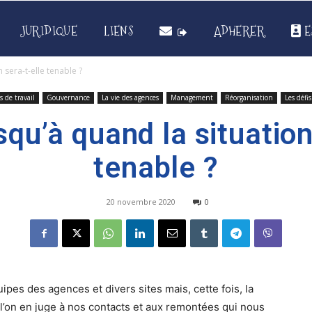
JURIDIQUE
LIENS
ADHERER
E
 sera-t-elle tenable ?
 de travail
Gouvernance
La vie des agences
Management
Réorganisation
Les défis
squ’à quand la situation
tenable ?
20 novembre 2020
0
ipes des agences et divers sites mais, cette fois, la
 l’on en juge à nos contacts et aux remontées qui nous