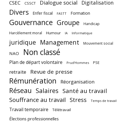
Dialogue social
Digitalisation
CSEC
CSSCT
Divers
Enfer fiscal
Formation
FASTT
Gouvernance
Groupe
Handicap
Harcèlement moral
Humour
Informatique
IA
juridique
Management
Mouvement social
Non classé
NAO
Plan de départ volontaire
PSE
Prud'Hommes
Revue de presse
retraite
Rémunération
Réorganisation
Réseau
Salaires
Santé au travail
Souffrance au travail
Stress
Temps de travail
Travail temporaire
Télétravail
Élections professionnelles