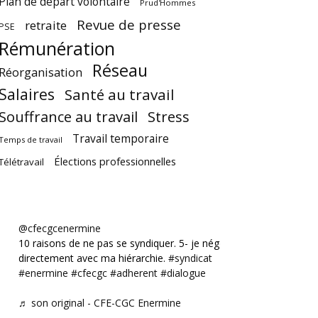
Plan de départ volontaire
Prud'Hommes
Revue de presse
retraite
PSE
Rémunération
Réseau
Réorganisation
Salaires
Santé au travail
Souffrance au travail
Stress
Travail temporaire
Temps de travail
Élections professionnelles
Télétravail
@cfecgcenermine
10 raisons de ne pas se syndiquer. 5- je négocie
directement avec ma hiérarchie.
#syndicat
#enermine
#cfecgc
#adherent
#dialogue
♬ son original - CFE-CGC Enermine