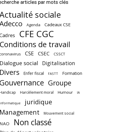
echerche articles par mots clés
Actualité sociale
Adecco
Cadeaux CSE
Agenda
CFE CGC
Cadres
Conditions de travail
CSE
CSEC
coronavirus
CSSCT
Dialogue social
Digitalisation
Divers
Enfer fiscal
Formation
FASTT
Gouvernance
Groupe
Harcèlement moral
Humour
Handicap
IA
juridique
Informatique
Management
Mouvement social
Non classé
NAO