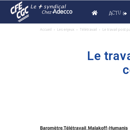
ACTU
Accueil
Les enjeux
Télétravail
Le travail post
Le trav
c
Baromètre Télétravail Malakoff-Humanis