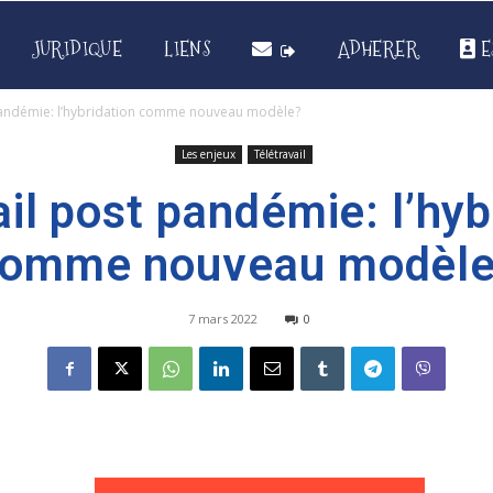
JURIDIQUE
LIENS
ADHERER
E
 pandémie: l’hybridation comme nouveau modèle?
Les enjeux
Télétravail
ail post pandémie: l’hyb
omme nouveau modèl
7 mars 2022
0