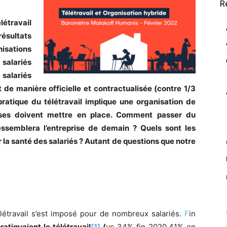
R
travail
résultats
isations
salariés
salariés
t de manière officielle et contractualisée (contre 1/3
 pratique du télétravail implique une organisation de
prises doivent mettre en place. Comment passer du
ressemblera l’entreprise de demain ? Quels sont les
 la santé des salariés ? Autant de questions que notre
télétravail s’est imposé pour de nombreux salariés.
F
in
atiquaient le télétravail
[1]
(
vs
34% fin 2020,41% en