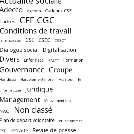
Actualité sociale
Adecco
Cadeaux CSE
Agenda
CFE CGC
Cadres
Conditions de travail
CSE
CSEC
coronavirus
CSSCT
Dialogue social
Digitalisation
Divers
Enfer fiscal
Formation
FASTT
Gouvernance
Groupe
Harcèlement moral
Humour
Handicap
IA
juridique
Informatique
Management
Mouvement social
Non classé
NAO
Plan de départ volontaire
Prud'Hommes
Revue de presse
retraite
PSE