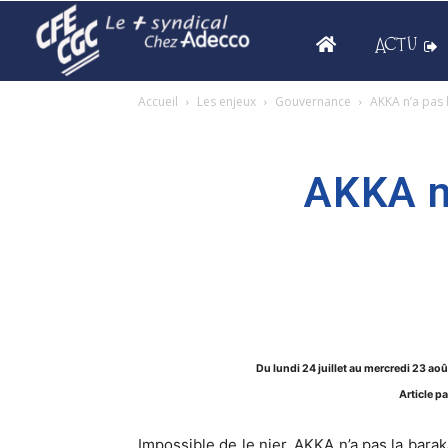
ACTU
Accueil
Les enjeux
Gouvernance
AKKA n’a pas 
AKKA n’
Du lundi 24 juillet au mercredi 23 aoû
Article p
Impossible de le nier, AKKA n’a pas la baraka