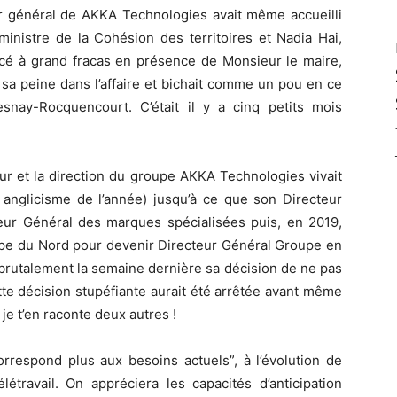
eur général de AKKA Technologies avait même accueilli
ministre de la Cohésion des territoires et Nadia Hai,
lacé à grand fracas en présence de Monsieur le maire,
 sa peine dans l’affaire et bichait comme un pou en ce
nay-Rocquencourt. C’était il y a cinq petits mois
r et la direction du groupe AKKA Technologies vivait
anglicisme de l’année) jusqu’à ce que son Directeur
teur Général des marques spécialisées puis, en 2019,
ope du Nord pour devenir Directeur Général Groupe en
brutalement la semaine dernière sa décision de ne pas
tte décision stupéfiante aurait été arrêtée avant même
, je t’en raconte deux autres !
correspond plus aux besoins actuels”, à l’évolution de
élétravail. On appréciera les capacités d’anticipation