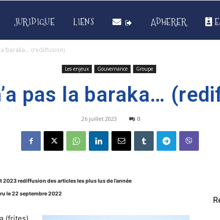
JURIDIQUE
LIENS
ADHERER
E
la baraka… (rediffusion)
Les enjeux
Gouvernance
Groupe
a pas la baraka… (redi
26 juillet 2023
0
t 2023 rediffusion des articles les plus lus de l’année
aru le 22 septembre 2022
R
 (frites).