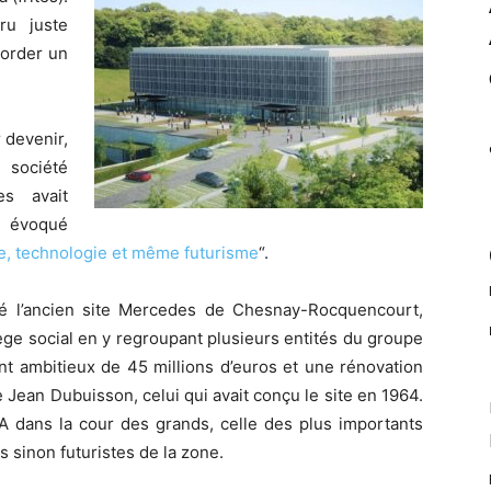
ru juste
border un
 devenir,
 société
s avait
r évoqué
e, technologie et même futurisme
“.
té l’ancien site Mercedes de Chesnay-Rocquencourt,
iège social en y regroupant plusieurs entités du groupe
nt ambitieux de 45 millions d’euros et une rénovation
te Jean Dubuisson, celui qui avait conçu le site en 1964.
KA dans la cour des grands, celle des plus importants
 sinon futuristes de la zone.