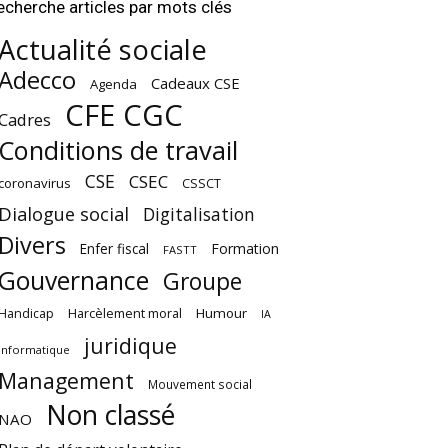
echerche articles par mots clés
Actualité sociale
Adecco
Cadeaux CSE
Agenda
CFE CGC
Cadres
Conditions de travail
CSE
CSEC
coronavirus
CSSCT
Dialogue social
Digitalisation
Divers
Enfer fiscal
Formation
FASTT
Gouvernance
Groupe
Harcèlement moral
Humour
Handicap
IA
juridique
Informatique
Management
Mouvement social
Non classé
NAO