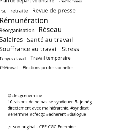
Plan de départ volontaire
Prud'Hommes
Revue de presse
retraite
PSE
Rémunération
Réseau
Réorganisation
Salaires
Santé au travail
Souffrance au travail
Stress
Travail temporaire
Temps de travail
Élections professionnelles
Télétravail
@cfecgcenermine
10 raisons de ne pas se syndiquer. 5- je négocie
directement avec ma hiérarchie.
#syndicat
#enermine
#cfecgc
#adherent
#dialogue
♬ son original - CFE-CGC Enermine