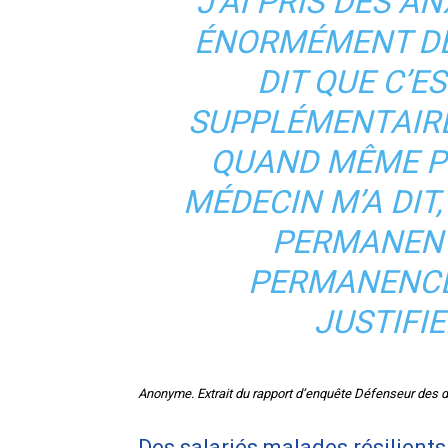
J’AI PRIS DES AN
ÉNORMÉMENT DE 
DIT QUE C’E
SUPPLÉMENTAIRE 
QUAND MÊME PR
MÉDECIN M’A DIT,
PERMANENT
PERMANENCE
JUSTIFI
Anonyme. Extrait du rapport d’enquête Défenseur des d
Des salariés malades résilients