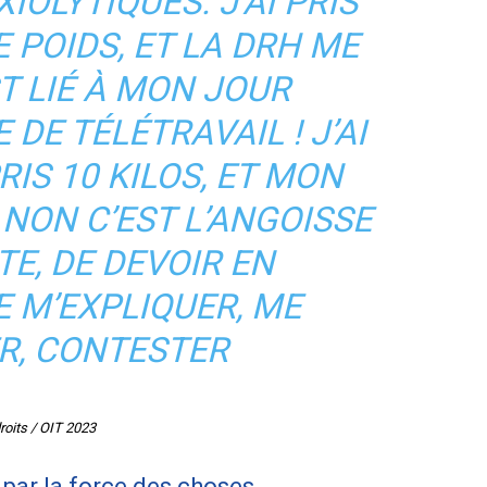
XIOLYTIQUES. J’AI PRIS
POIDS, ET LA DRH ME
ST LIÉ À MON JOUR
DE TÉLÉTRAVAIL ! J’AI
IS 10 KILOS, ET MON
 NON C’EST L’ANGOISSE
E, DE DEVOIR EN
 M’EXPLIQUER, ME
ER, CONTESTER
roits / OIT 2023
 par la force des choses