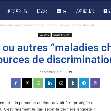
JURIDIQUE
LIENS
ADHERER
E
utres “maladies chroniques” sont des sources de discrimination au...
Les défis
Discrimination
 ou autres “maladies c
ources de discrimination
27 décembre 2023
0
e titre, la personne atteinte devrait être protégée de
il. C’est rarement le cas selon la dernière enquête «