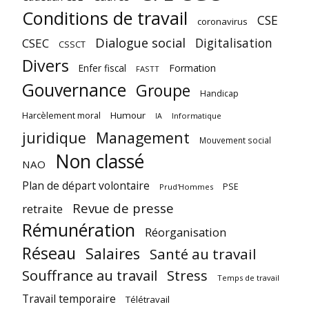
Conditions de travail
CSE
coronavirus
Dialogue social
Digitalisation
CSEC
CSSCT
Divers
Enfer fiscal
Formation
FASTT
Gouvernance
Groupe
Handicap
Harcèlement moral
Humour
Informatique
IA
juridique
Management
Mouvement social
Non classé
NAO
Plan de départ volontaire
PSE
Prud'Hommes
Revue de presse
retraite
Rémunération
Réorganisation
Réseau
Salaires
Santé au travail
Souffrance au travail
Stress
Temps de travail
Travail temporaire
Télétravail