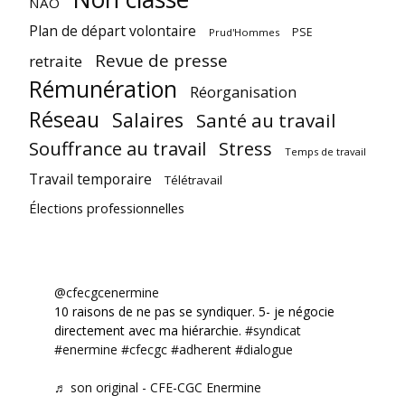
NAO
Plan de départ volontaire
PSE
Prud'Hommes
Revue de presse
retraite
Rémunération
Réorganisation
Réseau
Salaires
Santé au travail
Souffrance au travail
Stress
Temps de travail
Travail temporaire
Télétravail
Élections professionnelles
@cfecgcenermine
10 raisons de ne pas se syndiquer. 5- je négocie
directement avec ma hiérarchie.
#syndicat
#enermine
#cfecgc
#adherent
#dialogue
♬ son original - CFE-CGC Enermine