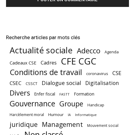
Recherche articles par mots clés
Actualité sociale
Adecco
Agenda
CFE CGC
Cadres
Cadeaux CSE
Conditions de travail
CSE
coronavirus
Dialogue social
Digitalisation
CSEC
CSSCT
Divers
Enfer fiscal
Formation
FASTT
Gouvernance
Groupe
Handicap
Harcèlement moral
Humour
Informatique
IA
juridique
Management
Mouvement social
Non classé