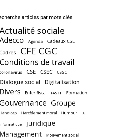
echerche articles par mots clés
Actualité sociale
Adecco
Cadeaux CSE
Agenda
CFE CGC
Cadres
Conditions de travail
CSE
CSEC
coronavirus
CSSCT
Dialogue social
Digitalisation
Divers
Enfer fiscal
Formation
FASTT
Gouvernance
Groupe
Harcèlement moral
Humour
Handicap
IA
juridique
Informatique
Management
Mouvement social