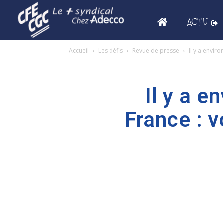
ACTU
Accueil
Les défis
Revue de presse
Il y a enviro
Il y a e
France : v