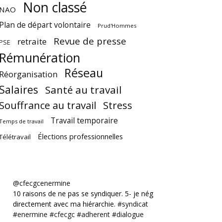
Non classé
NAO
Plan de départ volontaire
Prud'Hommes
Revue de presse
retraite
PSE
Rémunération
Réseau
Réorganisation
Salaires
Santé au travail
Souffrance au travail
Stress
Travail temporaire
Temps de travail
Élections professionnelles
Télétravail
@cfecgcenermine
10 raisons de ne pas se syndiquer. 5- je négocie
directement avec ma hiérarchie.
#syndicat
#enermine
#cfecgc
#adherent
#dialogue