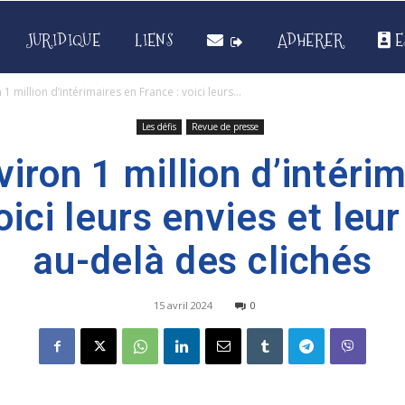
JURIDIQUE
LIENS
ADHERER
E
n 1 million d’intérimaires en France : voici leurs...
Les défis
Revue de presse
nviron 1 million d’intéri
oici leurs envies et leur
au-delà des clichés
15 avril 2024
0