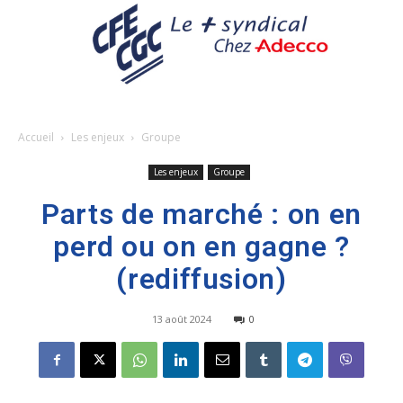
Accueil
Les enjeux
Groupe
Les enjeux
Groupe
Parts de marché : on en
perd ou on en gagne ?
(rediffusion)
13 août 2024
0