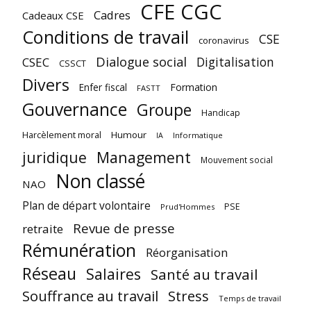
CFE CGC
Cadres
Cadeaux CSE
Conditions de travail
CSE
coronavirus
Dialogue social
Digitalisation
CSEC
CSSCT
Divers
Enfer fiscal
Formation
FASTT
Gouvernance
Groupe
Handicap
Harcèlement moral
Humour
Informatique
IA
juridique
Management
Mouvement social
Non classé
NAO
Plan de départ volontaire
PSE
Prud'Hommes
Revue de presse
retraite
Rémunération
Réorganisation
Réseau
Salaires
Santé au travail
Souffrance au travail
Stress
Temps de travail