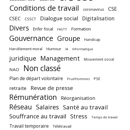
Conditions de travail
CSE
coronavirus
Dialogue social
Digitalisation
CSEC
CSSCT
Divers
Enfer fiscal
Formation
FASTT
Gouvernance
Groupe
Handicap
Harcèlement moral
Humour
Informatique
IA
juridique
Management
Mouvement social
Non classé
NAO
Plan de départ volontaire
PSE
Prud'Hommes
Revue de presse
retraite
Rémunération
Réorganisation
Réseau
Salaires
Santé au travail
Souffrance au travail
Stress
Temps de travail
Travail temporaire
Télétravail