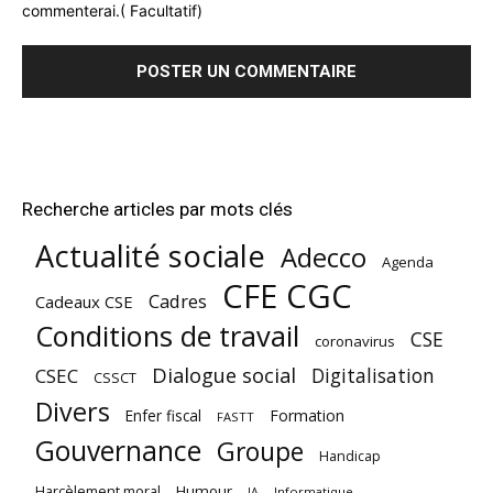
commenterai.( Facultatif)
Recherche articles par mots clés
Actualité sociale
Adecco
Agenda
CFE CGC
Cadres
Cadeaux CSE
Conditions de travail
CSE
coronavirus
Dialogue social
Digitalisation
CSEC
CSSCT
Divers
Enfer fiscal
Formation
FASTT
Gouvernance
Groupe
Handicap
Harcèlement moral
Humour
Informatique
IA