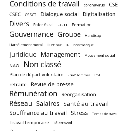
Conditions de travail
CSE
coronavirus
Dialogue social
Digitalisation
CSEC
CSSCT
Divers
Enfer fiscal
Formation
FASTT
Gouvernance
Groupe
Handicap
Harcèlement moral
Humour
Informatique
IA
juridique
Management
Mouvement social
Non classé
NAO
Plan de départ volontaire
PSE
Prud'Hommes
Revue de presse
retraite
Rémunération
Réorganisation
Réseau
Salaires
Santé au travail
Souffrance au travail
Stress
Temps de travail
Travail temporaire
Télétravail