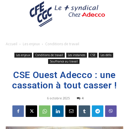
Accueil
Les enjeux
Conditions de travail
Les enjeux
Conditions de travail
Les instances
CSE
Les défis
Souffrance au travail
CSE Ouest Adecco : une
cassation à tout casser !
6 octobre 2025
4