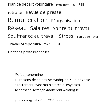
Plan de départ volontaire
PSE
Prud'Hommes
Revue de presse
retraite
Rémunération
Réorganisation
Réseau
Salaires
Santé au travail
Souffrance au travail
Stress
Temps de travail
Travail temporaire
Télétravail
Élections professionnelles
@cfecgcenermine
10 raisons de ne pas se syndiquer. 5- je négocie
directement avec ma hiérarchie.
#syndicat
#enermine
#cfecgc
#adherent
#dialogue
♬ son original - CFE-CGC Enermine