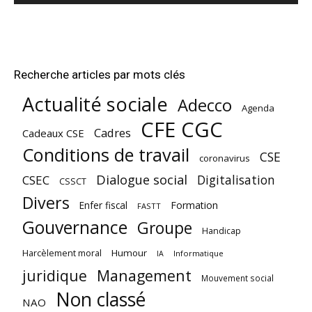
Recherche articles par mots clés
Actualité sociale
Adecco
Agenda
CFE CGC
Cadres
Cadeaux CSE
Conditions de travail
CSE
coronavirus
Dialogue social
Digitalisation
CSEC
CSSCT
Divers
Enfer fiscal
Formation
FASTT
Gouvernance
Groupe
Handicap
Harcèlement moral
Humour
Informatique
IA
juridique
Management
Mouvement social
Non classé
NAO