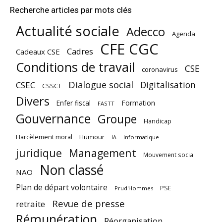
Recherche articles par mots clés
Actualité sociale
Adecco
Agenda
CFE CGC
Cadres
Cadeaux CSE
Conditions de travail
CSE
coronavirus
Dialogue social
Digitalisation
CSEC
CSSCT
Divers
Enfer fiscal
Formation
FASTT
Gouvernance
Groupe
Handicap
Harcèlement moral
Humour
Informatique
IA
juridique
Management
Mouvement social
Non classé
NAO
Plan de départ volontaire
PSE
Prud'Hommes
Revue de presse
retraite
Rémunération
Réorganisation