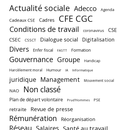
Actualité sociale
Adecco
Agenda
CFE CGC
Cadres
Cadeaux CSE
Conditions de travail
CSE
coronavirus
Dialogue social
Digitalisation
CSEC
CSSCT
Divers
Enfer fiscal
Formation
FASTT
Gouvernance
Groupe
Handicap
Harcèlement moral
Humour
Informatique
IA
juridique
Management
Mouvement social
Non classé
NAO
Plan de départ volontaire
PSE
Prud'Hommes
Revue de presse
retraite
Rémunération
Réorganisation
Réseau
Salaires
Santé au travail