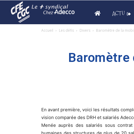
ACTU
Accueil
Les défis
Divers
Baromètre de la mobil
Baromètre d
En avant première, voici les résultats comp
vision comparée des DRH et salariés Adecco 
Menée auprès des salariés sous contrat
humaines des structures de plus de 20 sal