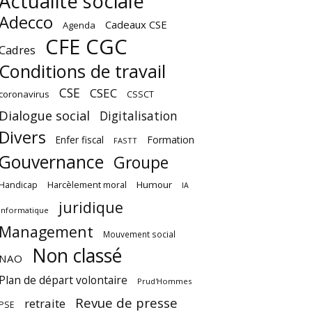
Actualité sociale
Adecco
Cadeaux CSE
Agenda
CFE CGC
Cadres
Conditions de travail
CSE
CSEC
coronavirus
CSSCT
Dialogue social
Digitalisation
Divers
Enfer fiscal
Formation
FASTT
Gouvernance
Groupe
Harcèlement moral
Humour
Handicap
IA
juridique
Informatique
Management
Mouvement social
Non classé
NAO
Plan de départ volontaire
Prud'Hommes
Revue de presse
retraite
PSE