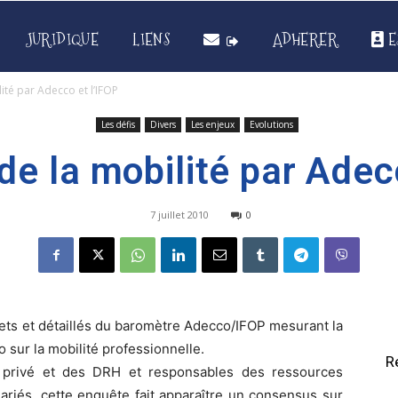
JURIDIQUE
LIENS
ADHERER
E
ité par Adecco et l’IFOP
Les défis
Divers
Les enjeux
Evolutions
e la mobilité par Adec
7 juillet 2010
0
lets et détaillés du baromètre Adecco/IFOP mesurant la
sur la mobilité professionnelle.
R
 privé et des DRH et responsables des ressources
ariés, cette enquête fait apparaître un consensus sur