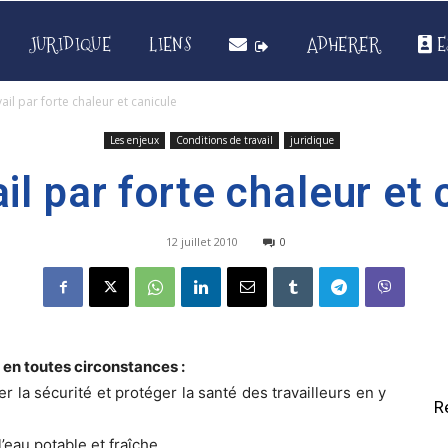
JURIDIQUE
LIENS
ADHERER
E
vail par forte chaleur et canicule
Les enjeux
Conditions de travail
juridique
ail par forte chaleur et 
12 juillet 2010
0
r en toutes circonstances :
 la sécurité et protéger la santé des travailleurs en y
R
l’eau potable et fraîche,