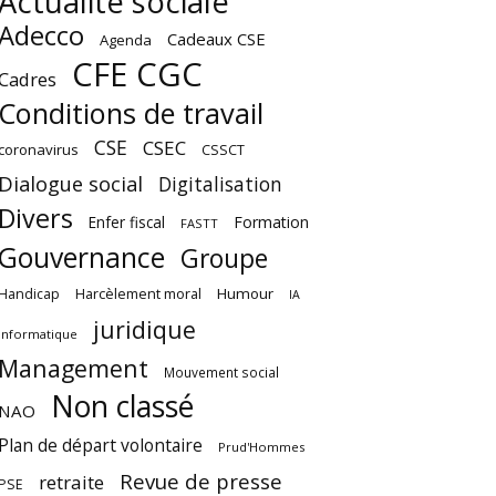
Actualité sociale
Adecco
Cadeaux CSE
Agenda
CFE CGC
Cadres
Conditions de travail
CSE
CSEC
coronavirus
CSSCT
Dialogue social
Digitalisation
Divers
Enfer fiscal
Formation
FASTT
Gouvernance
Groupe
Harcèlement moral
Humour
Handicap
IA
juridique
Informatique
Management
Mouvement social
Non classé
NAO
Plan de départ volontaire
Prud'Hommes
Revue de presse
retraite
PSE