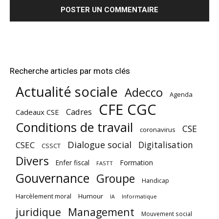
Recherche articles par mots clés
Actualité sociale
Adecco
Agenda
CFE CGC
Cadres
Cadeaux CSE
Conditions de travail
CSE
coronavirus
Dialogue social
Digitalisation
CSEC
CSSCT
Divers
Enfer fiscal
Formation
FASTT
Gouvernance
Groupe
Handicap
Harcèlement moral
Humour
Informatique
IA
juridique
Management
Mouvement social