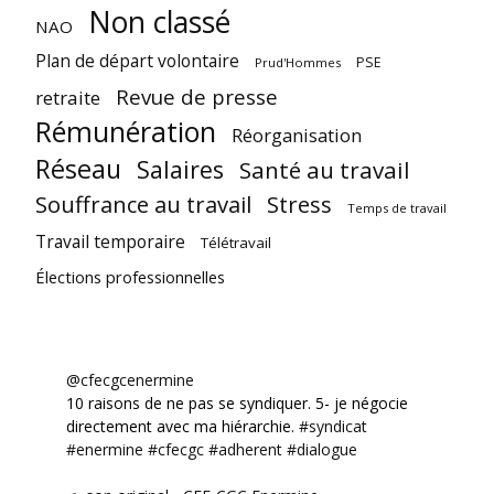
Non classé
NAO
Plan de départ volontaire
PSE
Prud'Hommes
Revue de presse
retraite
Rémunération
Réorganisation
Réseau
Salaires
Santé au travail
Souffrance au travail
Stress
Temps de travail
Travail temporaire
Télétravail
Élections professionnelles
@cfecgcenermine
10 raisons de ne pas se syndiquer. 5- je négocie
directement avec ma hiérarchie.
#syndicat
#enermine
#cfecgc
#adherent
#dialogue