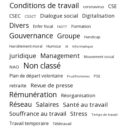
Conditions de travail
CSE
coronavirus
Dialogue social
Digitalisation
CSEC
CSSCT
Divers
Enfer fiscal
Formation
FASTT
Gouvernance
Groupe
Handicap
Harcèlement moral
Humour
Informatique
IA
juridique
Management
Mouvement social
Non classé
NAO
Plan de départ volontaire
PSE
Prud'Hommes
Revue de presse
retraite
Rémunération
Réorganisation
Réseau
Salaires
Santé au travail
Souffrance au travail
Stress
Temps de travail
Travail temporaire
Télétravail