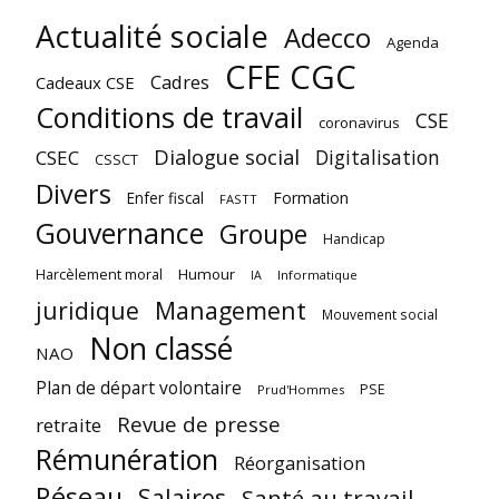
Actualité sociale
Adecco
Agenda
CFE CGC
Cadres
Cadeaux CSE
Conditions de travail
CSE
coronavirus
Dialogue social
Digitalisation
CSEC
CSSCT
Divers
Enfer fiscal
Formation
FASTT
Gouvernance
Groupe
Handicap
Harcèlement moral
Humour
Informatique
IA
juridique
Management
Mouvement social
Non classé
NAO
Plan de départ volontaire
PSE
Prud'Hommes
Revue de presse
retraite
Rémunération
Réorganisation
Réseau
Salaires
Santé au travail