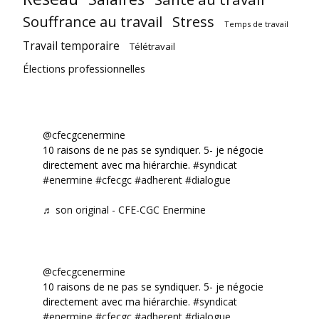
Souffrance au travail
Stress
Temps de travail
Travail temporaire
Télétravail
Élections professionnelles
@cfecgcenermine
10 raisons de ne pas se syndiquer. 5- je négocie
directement avec ma hiérarchie.
#syndicat
#enermine
#cfecgc
#adherent
#dialogue
♬ son original - CFE-CGC Enermine
@cfecgcenermine
10 raisons de ne pas se syndiquer. 5- je négocie
directement avec ma hiérarchie.
#syndicat
#enermine
#cfecgc
#adherent
#dialogue