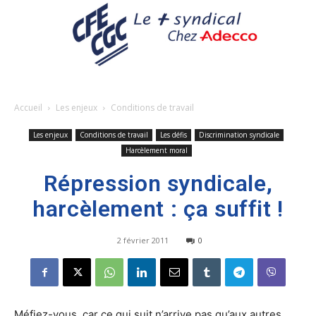
Accueil
Les enjeux
Conditions de travail
Les enjeux
Conditions de travail
Les défis
Discrimination syndicale
Harcèlement moral
Répression syndicale,
harcèlement : ça suffit !
2 février 2011
0
Méfiez-vous, car ce qui suit n’arrive pas qu’aux autres…