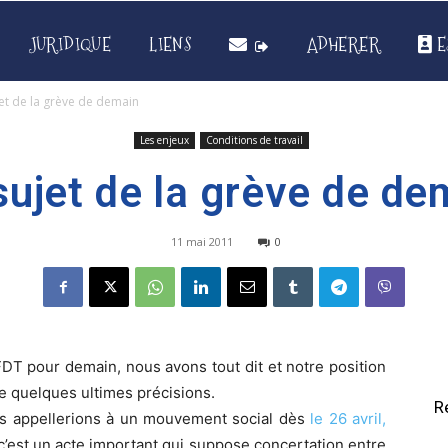
JURIDIQUE
LIENS
ADHERER
E
et de la grève de demain
Les enjeux
Conditions de travail
sujet de la grève de de
11 mai 2011
0
DT pour demain, nous avons tout dit et notre position
e quelques ultimes précisions.
R
s appellerions à un mouvement social dès
le 26 avril,
’est un acte important qui suppose concertation entre