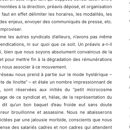
montées à la direction, préavis déposé, et organisation
aut en effet délimiter les horaires, les modalités, les
s des enjeux, envoyer des communiqués de presse, etc.
’improviser.
 les autres syndicats d’ailleurs, n’avons pas même
vendications, ni sur quoi que ce soit. Un préavis a-t-il
i, bien que nous soyons absolument convaincus de la
t pour mettre fin à la dégradation des rémunérations
 pu nous associer à ce mouvement.
 réseau nous prend à partie sur le mode hystérique –
ête de linotte” – et étale un nombre impressionnant de
, sont réservées aux initiés du “petit microcosme
age de ce syndicat et, hélas, de la représentation du
e dit qu’un bon baquet d’eau froide eut sans doute
reur brouillonne et assassine. Nous ne abaisserons
ictées par une jalousie morbide, conscients que nous
fense des salariés cadres et non cadres qui attendent