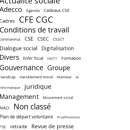
Actualité sociale
Adecco
Cadeaux CSE
Agenda
CFE CGC
Cadres
Conditions de travail
CSE
CSEC
coronavirus
CSSCT
Dialogue social
Digitalisation
Divers
Enfer fiscal
Formation
FASTT
Gouvernance
Groupe
Harcèlement moral
Humour
Handicap
IA
juridique
Informatique
Management
Mouvement social
Non classé
NAO
Plan de départ volontaire
Prud'Hommes
Revue de presse
retraite
PSE