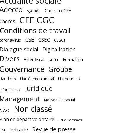
Actualité sociale
Adecco
Cadeaux CSE
Agenda
CFE CGC
Cadres
Conditions de travail
CSE
CSEC
coronavirus
CSSCT
Dialogue social
Digitalisation
Divers
Enfer fiscal
Formation
FASTT
Gouvernance
Groupe
Harcèlement moral
Humour
Handicap
IA
juridique
Informatique
Management
Mouvement social
Non classé
NAO
Plan de départ volontaire
Prud'Hommes
Revue de presse
retraite
PSE