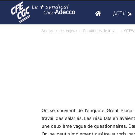
ACTU
Accueil
Les enjeux
Conditions de travail
GTPW,
On se souvient de l’enquête Great Place
travail des salariés. Les résultats en avaie
une deuxième vague de questionnaires. Dans 
On ne peut simplement qu’être surpris pa