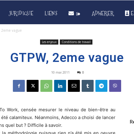
JURIDIQUE
LIENS
ADHERER
E
 2eme vague
Les enjeux
Conditions de travail
GTPW, 2eme vague
10 mai 2011
0
 To Work, censée mesurer le niveau de bien-être au
nt été calamiteux. Néanmoins, Adecco a choisi de lancer
R
quel but ? Difficile à savoir.
r la méthodologie puisque rien n’a été mis en oeuvre