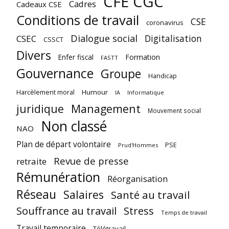
CFE CGC
Cadres
Cadeaux CSE
Conditions de travail
CSE
coronavirus
Dialogue social
Digitalisation
CSEC
CSSCT
Divers
Enfer fiscal
Formation
FASTT
Gouvernance
Groupe
Handicap
Harcèlement moral
Humour
Informatique
IA
juridique
Management
Mouvement social
Non classé
NAO
Plan de départ volontaire
PSE
Prud'Hommes
Revue de presse
retraite
Rémunération
Réorganisation
Réseau
Salaires
Santé au travail
Souffrance au travail
Stress
Temps de travail
Travail temporaire
Télétravail