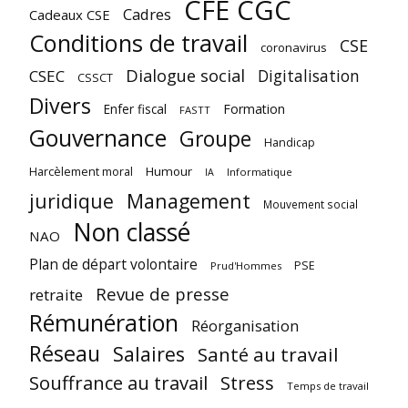
CFE CGC
Cadres
Cadeaux CSE
Conditions de travail
CSE
coronavirus
Dialogue social
Digitalisation
CSEC
CSSCT
Divers
Enfer fiscal
Formation
FASTT
Gouvernance
Groupe
Handicap
Harcèlement moral
Humour
Informatique
IA
juridique
Management
Mouvement social
Non classé
NAO
Plan de départ volontaire
PSE
Prud'Hommes
Revue de presse
retraite
Rémunération
Réorganisation
Réseau
Salaires
Santé au travail
Souffrance au travail
Stress
Temps de travail