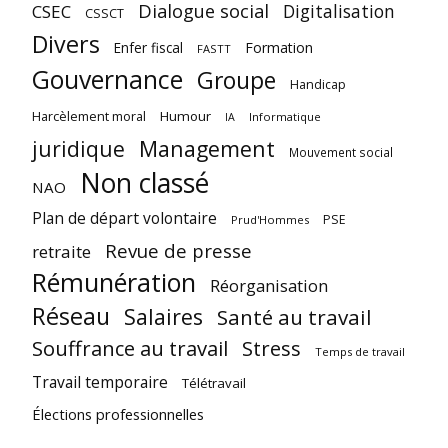
Dialogue social
Digitalisation
CSEC
CSSCT
Divers
Enfer fiscal
Formation
FASTT
Gouvernance
Groupe
Handicap
Harcèlement moral
Humour
Informatique
IA
juridique
Management
Mouvement social
Non classé
NAO
Plan de départ volontaire
PSE
Prud'Hommes
Revue de presse
retraite
Rémunération
Réorganisation
Réseau
Salaires
Santé au travail
Souffrance au travail
Stress
Temps de travail
Travail temporaire
Télétravail
Élections professionnelles