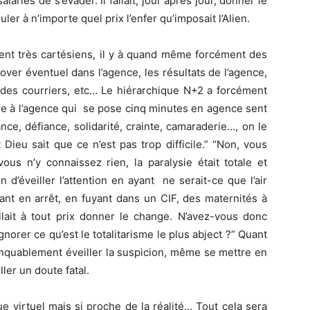
lariés de s’évader. Il fallait, jour après jour, donner le
uler à n’importe quel prix l’enfer qu’imposait l’Alien.
ent très cartésiens, il y à quand même forcément des
-over éventuel dans l’agence, les résultats de l’agence,
, des courriers, etc… Le hiérarchique N+2 a forcément
re à l’agence qui se pose cinq minutes en agence sent
iance, défiance, solidarité, crainte, camaraderie…, on le
t Dieu sait que ce n’est pas trop difficile.” “Non, vous
us n’y connaissez rien, la paralysie était totale et
 d’éveiller l’attention en ayant ne serait-ce que l’air
ant en arrêt, en fuyant dans un CIF, des maternités à
fallait à tout prix donner le change. N’avez-vous donc
norer ce qu’est le totalitarisme le plus abject ?” Quant
mmanquablement éveiller la suspicion, même se mettre en
ller un doute fatal.
ue virtuel mais si proche de la réalité… Tout cela sera