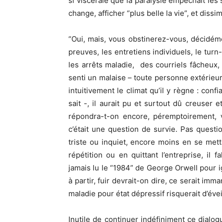
si viscérale que la paralysie empêchait les sa
change, afficher “plus belle la vie”, et dissim
“Oui, mais, vous obstinerez-vous, décidém
preuves, les entretiens individuels, le turn
les arrêts maladie, des courriels fâcheux
senti un malaise – toute personne extérieu
intuitivement le climat qu’il y règne : conf
sait -, il aurait pu et surtout dû creuser e
répondra-t-on encore, péremptoirement, vo
c’était une question de survie. Pas question
triste ou inquiet, encore moins en se mett
répétition ou en quittant l’entreprise, il 
jamais lu le “1984” de George Orwell pour ig
à partir, fuir devrait-on dire, ce serait i
maladie pour état dépressif risquerait d’évei
Inutile de continuer indéfiniment ce dialog