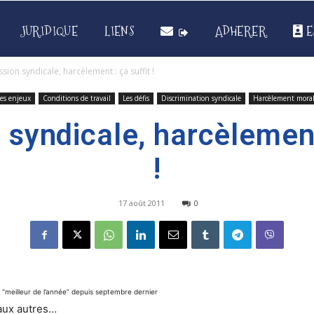
JURIDIQUE
LIENS
ADHERER
E
sion syndicale, harcèlement : ça suffit !
es enjeux
Conditions de travail
Les défis
Discrimination syndicale
Harcèlement mora
syndicale, harcèlement
!
17 août 2011
0
 “meilleur de l’année” depuis septembre dernier
’aux autres…