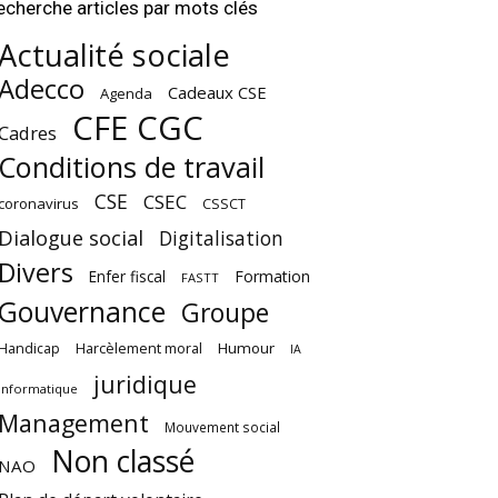
echerche articles par mots clés
Actualité sociale
Adecco
Cadeaux CSE
Agenda
CFE CGC
Cadres
Conditions de travail
CSE
CSEC
coronavirus
CSSCT
Dialogue social
Digitalisation
Divers
Enfer fiscal
Formation
FASTT
Gouvernance
Groupe
Harcèlement moral
Humour
Handicap
IA
juridique
Informatique
Management
Mouvement social
Non classé
NAO