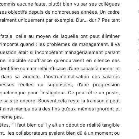
 commis aucune faute, plutôt bien vu par ses collègues
 ses objectifs depuis de nombreuses années. Un cadre
vraiment uniquement par exemple. Dur… dur ? Pas tant
 fatale, celle au moyen de laquelle ont peut éliminer
 n’importe quand : les problèmes de management. Il va
question était si incompétent managérialement parlant
une indicible souffrance qu’enduraient en silence ses
dentifiée comme relai efficace d’une cabale à mener et
dans sa vindicte. L’instrumentalisation des salariés
sses réelles ou supposées, d’une progression
quelconque pour l’instigateur. Ce peut-être un poste,
ue sais-je encore. Souvent cela reste la trahison à petit
nt ainsi manipulés à des fins qu’eux-mêmes ignorent et
t même pas.
s, “il faut bien qu’il y ait un début de réalité tangible
nt, les collaborateurs avaient bien dû à un moment ou