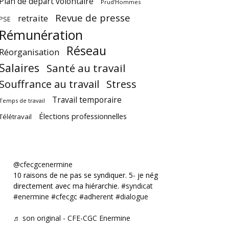
Plan de départ volontaire
Prud'Hommes
Revue de presse
retraite
PSE
Rémunération
Réseau
Réorganisation
Salaires
Santé au travail
Souffrance au travail
Stress
Travail temporaire
Temps de travail
Élections professionnelles
Télétravail
@cfecgcenermine
10 raisons de ne pas se syndiquer. 5- je négocie
directement avec ma hiérarchie.
#syndicat
#enermine
#cfecgc
#adherent
#dialogue
♬ son original - CFE-CGC Enermine