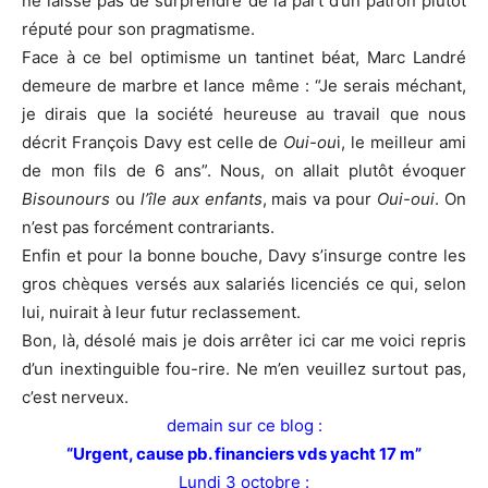
ne laisse pas de surprendre de la part d’un patron plutôt
réputé pour son pragmatisme.
Face à ce bel optimisme un tantinet béat, Marc Landré
demeure de marbre et lance même : “Je serais méchant,
je dirais que la société heureuse au travail que nous
décrit François Davy est celle de
Oui-ou
i, le meilleur ami
de mon fils de 6 ans”. Nous, on allait plutôt évoquer
Bisounours
ou
l’île aux enfants
, mais va pour
Oui-oui
. On
n’est pas forcément contrariants.
Enfin et pour la bonne bouche, Davy s’insurge contre les
gros chèques versés aux salariés licenciés ce qui, selon
lui, nuirait à leur futur reclassement.
Bon, là, désolé mais je dois arrêter ici car me voici repris
d’un inextinguible fou-rire. Ne m’en veuillez surtout pas,
c’est nerveux.
demain sur ce blog :
“Urgent, cause pb. financiers vds yacht 17 m”
Lundi 3 octobre :