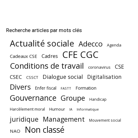
Recherche articles par mots clés
Actualité sociale
Adecco
Agenda
CFE CGC
Cadres
Cadeaux CSE
Conditions de travail
CSE
coronavirus
Dialogue social
Digitalisation
CSEC
CSSCT
Divers
Enfer fiscal
Formation
FASTT
Gouvernance
Groupe
Handicap
Harcèlement moral
Humour
Informatique
IA
juridique
Management
Mouvement social
Non classé
NAO