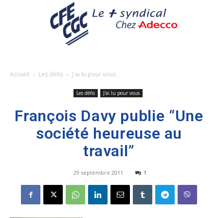
Accueil
Les défis
J'ai lu pour vous
Les défis
J'ai lu pour vous
François Davy publie “Une
société heureuse au
travail”
29 septembre 2011
1