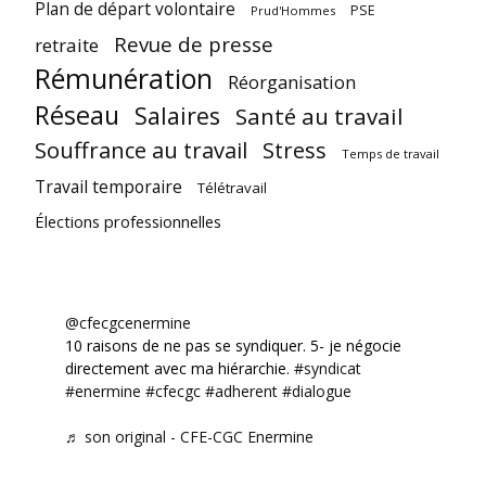
Plan de départ volontaire
PSE
Prud'Hommes
Revue de presse
retraite
Rémunération
Réorganisation
Réseau
Salaires
Santé au travail
Souffrance au travail
Stress
Temps de travail
Travail temporaire
Télétravail
Élections professionnelles
@cfecgcenermine
10 raisons de ne pas se syndiquer. 5- je négocie
directement avec ma hiérarchie.
#syndicat
#enermine
#cfecgc
#adherent
#dialogue
♬ son original - CFE-CGC Enermine