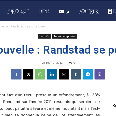
JURIDIQUE
LIENS
ADHERER
E
velle : Randstad se porte bien
Les défis
Travail temporaire
uvelle : Randstad se p
28 février 2012
0
ont état d’un recul, presque un effondrement, à -38%
s Randstad sur l’année 2011, résultats qui seraient de
R
ecul peut paraître sévère et même inquiétant mais l’est-
ut bien se donner la peine de lire attentivement les