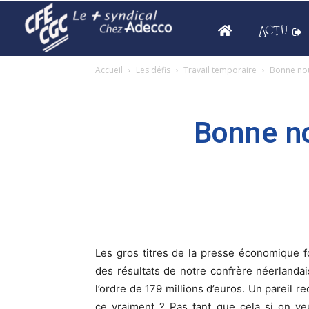
ACTU
Accueil
Les défis
Travail temporaire
Bonne nou
Bonne no
Les gros titres de la presse économique f
des résultats de notre confrère néerlandai
l’ordre de 179 millions d’euros. Un pareil r
ce vraiment ? Pas tant que cela si on ve