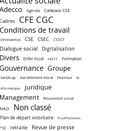
Actualité sociale
Adecco
Cadeaux CSE
Agenda
CFE CGC
Cadres
Conditions de travail
CSE
CSEC
coronavirus
CSSCT
Dialogue social
Digitalisation
Divers
Enfer fiscal
Formation
FASTT
Gouvernance
Groupe
Harcèlement moral
Humour
Handicap
IA
juridique
Informatique
Management
Mouvement social
Non classé
NAO
Plan de départ volontaire
Prud'Hommes
Revue de presse
retraite
PSE