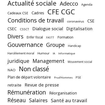
Actualité sociale
Adecco
Agenda
CFE CGC
Cadres
Cadeaux CSE
Conditions de travail
CSE
coronavirus
Dialogue social
Digitalisation
CSEC
CSSCT
Divers
Enfer fiscal
Formation
FASTT
Gouvernance
Groupe
Handicap
Harcèlement moral
Humour
Informatique
IA
juridique
Management
Mouvement social
Non classé
NAO
Plan de départ volontaire
PSE
Prud'Hommes
Revue de presse
retraite
Rémunération
Réorganisation
Réseau
Salaires
Santé au travail